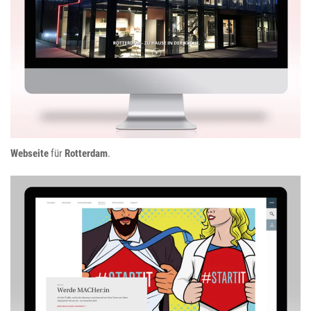
Rotterdam
Webseite
für
Rotterdam
.
Mach AG