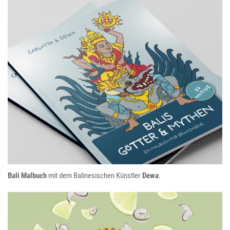
Balis Goetter und Mythen
Bali Malbuch
mit dem Balinesischen Künstler
Dewa
.