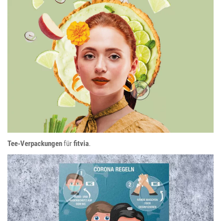
fitvia
Tee-Verpackungen
für
fitvia
.